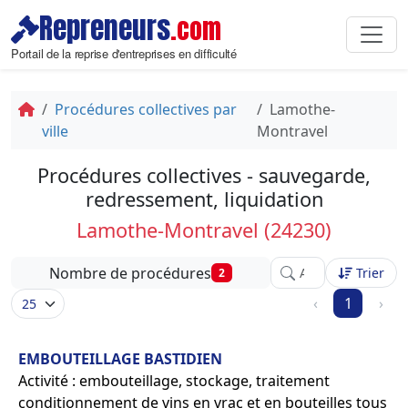
Repreneurs
.com
Portail de la reprise d'entreprises en difficulté
Procédures collectives par
Lamothe-
ville
Montravel
Procédures collectives - sauvegarde,
redressement, liquidation
Lamothe-Montravel (24230)
Affinez votre recher
Nombre de procédures
Trier
2
‹
1
›
EMBOUTEILLAGE BASTIDIEN
Activité : embouteillage, stockage, traitement
conditionnement de vins en vrac et en bouteilles tous