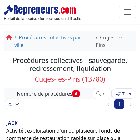
Repreneurs
.com
Portail de la reprise d'entreprises en difficulté
Procédures collectives par
Cuges-les-
ville
Pins
Procédures collectives - sauvegarde,
redressement, liquidation
Cuges-les-Pins (13780)
Affinez votre recher
Nombre de procédures
Trier
6
‹
1
›
JACK
Activité : exploitation d'un ou plusieurs fonds de
commerce de restauration rapide sur place ou à